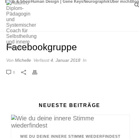
Buch & Shop
Human Design | Gene Keys
Neurographik
Über mich
Blog
Facebookgruppe
Von
Michelle
Verfasst
4. Januar 2018
In
0
NEUESTE BEITRÄGE
WIE DU DEINE INNERE STIMME WIEDERFINDEST