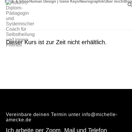
Buch & Shop
Human Design | Gene Keys
Neurographik
Über mich
Blog
Dieser Kurs ist zur Zeit nicht erhältlich.
Vereinbare deinen Termin unter info@michelle-
amecke.de
Ich arbeite per Zoom, Mail und Telefon